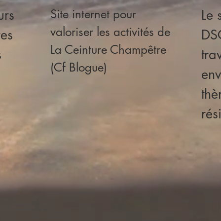
ours
Site internet pour
Le 
valoriser les activités de
res
DSG
La Ceinture Champêtre
s
tra
(Cf Blogue)
env
th
rés