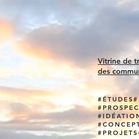
Vitrine de 
des communa
#ÉTUDES#
#PROSPEC
#IDÉATIO
#CONCEP
#PROJETS