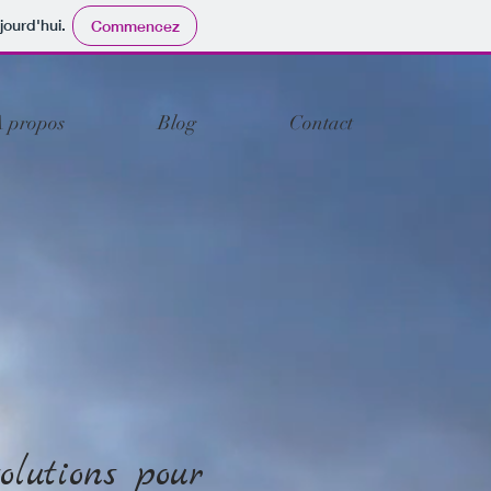
jourd'hui.
Commencez
 propos
Blog
Contact
olutions pour