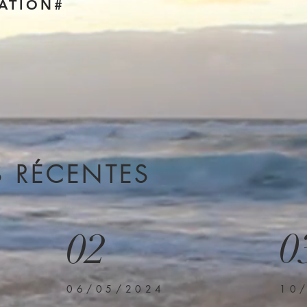
ATION#
S RÉCENTES
0
02
06/05/2024
10