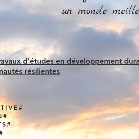
un monde meille
travaux d'études en développement dura
utés résilientes
TIVE#
N#
TS#
#